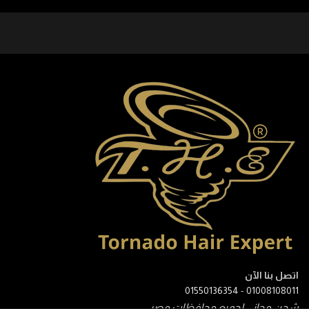
اتصل بنا الآن
01550136354
-
01008108011
شحن مجانى لجميع محافظات مصر