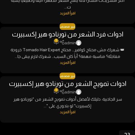
أكثر التسريحات انتشارًا لأنه يمنح الشعر مظهرًا أنيقًا وطبيعيًا يشبه
ت...
اقرأ المزيد
غير مصنف
ادوات فرد الشعر من تورنادو هير إكسبيرت
0
admin
👑 شعرك مش محتاج كوافير… محتاج Tornado Hair Expert خروجة
مفاجئة؟ مناسبة مهمة؟ أياً كان السبب… شعرك لازم يبقى جا...
اقرأ المزيد
غير مصنف
ادوات تمويج الشعر من تورنادو هير إكسبيرت
0
admin
سر الجاذبية: دليلك لأفضل أدوات تمويج الشعر من "تورنادو هير
إكسبيرت" لو بتدوري على "...
اقرأ المزيد