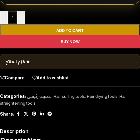
-
+
ADD TO CART
BUY NOW
قيّم المنتج ★
Compare
Add to wishlist
Categories:
تصنيف رئيسى
,
Hair curling tools
,
Hair drying tools
,
Hair
straightening tools
Share:
Description