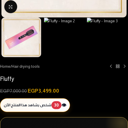
Click to enlarge
Home
/
Hair drying tools
Fluffy
EGP
3,499.00
EGP
7,000.00
👁️
30
شخص يشاهد هذا المنتج الآن