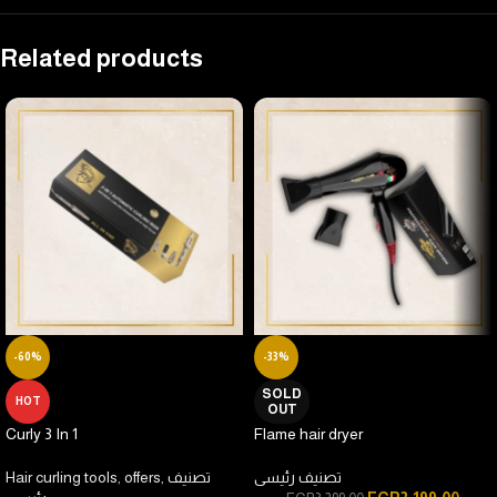
Related products
-60%
-33%
SOLD
HOT
OUT
Curly 3 In 1
Flame hair dryer
Hair curling tools
,
offers
,
تصنيف
تصنيف رئيسى