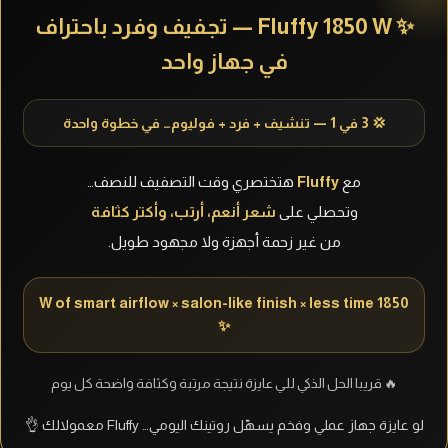
✨ Fluffy 1850 W — تجفيف وفرد باحتراف
في جهاز واحد
💢 3 في 1 — تنشيف + فرد + فوليوم… في خطوة واحدة
هتختصري وقت التصفيف للنصف…
Fluffy
مع
وتحصلي على
شعر أنعم، أرتب، وأكتر كثافة
من غير زحمة أجهزة ولا مجهود طويل.
1850 W of smart airflow × salon-like finish × less time
✨
🔥 قريبا الحل الذكي للي عايزة نتيجة مرتبة وكثافة واضحة كل يوم
لو عايزة جهاز عملي وفخم يسهّل روتينك اليومي… Fluffy معمولالك 👌