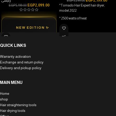
رئيسى
EGP
2,199.00
EGP
3,299.00
EGP
2,099.00
EGP
5,199.00
*Tornado Hair Expert hair dryer,
model 2022
* 2500 watts of heat
*Triple plug
✨ NEW EDITION
* 2 hot speeds / 2 cold speeds
إصدار مطوّر
*Automatic conversion button from
بتكنولوجيا أحدث وأداء
QUICK LINKS
hot to cold
أقوى —
* Hair straightening/hair drying
Warranty activation
تجربة أكثر احترافية
Exchange and return policy
*2pcs air path
Delivery and pickup policy
ولمعان يدوم من أول
* Completely Italian made
استخدام.
*One year warranty
MAIN MENU
*The warranty is activated using the
warranty card inside the product
Home
shop
Hair straightening tools
Hair drying tools