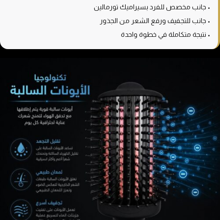
• جانب مخصص للفرد بسيراميك تورمالين
• جانب للتجفيف ورفع الشعر من الجذور
• نتيجة متكاملة في خطوة واحدة