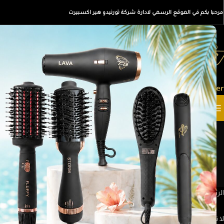
مرحبا بكم في الموقع الرسمي لادارة شركة تورنيدو هير اكسبيرت
القسم
الرئيسية
كل ا
أقسام المنتجات
ع
أدوات تمويج الشعر
ادوات إزالة ال
4 منتجات
3 منتجات
الرئيسية
/
عروض راس السنة
لا توجد منتجات تتوافق مع اختيارك.