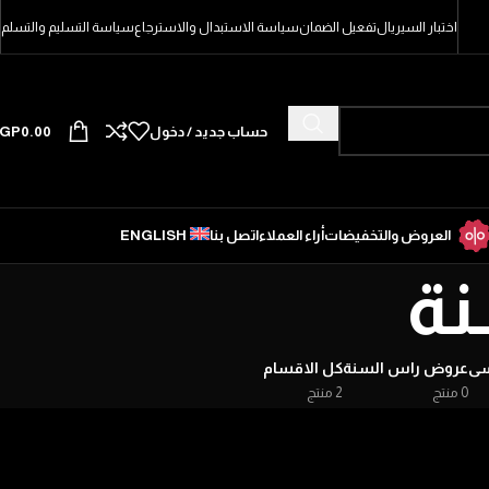
اختبار السيريال
تفعيل الضمان
سياسة الاستبدال والاسترجاع
سياسة التسليم والتسلم
حساب جديد / دخول
0.00
GP
العروض والتخفيضات
أراء العملاء
اتصل بنا
ENGLISH
ة
سى
عروض راس السنة
كل الاقسام
0 منتج
2 منتج