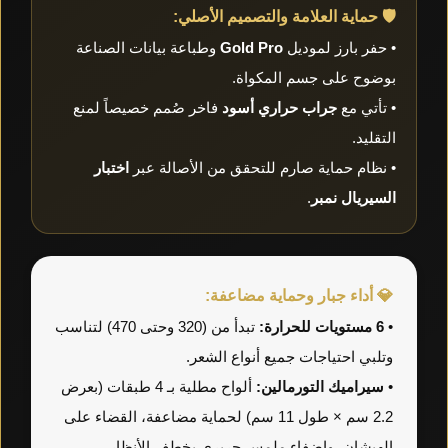
🛡️ حماية العلامة والتصميم الأصلي:
• حفر بارز لموديل
Gold Pro
وطباعة بيانات الصناعة
بوضوح على جسم المكواة.
• تأتي مع
جراب حراري أسود
فاخر صُمم خصيصاً لمنع
التقليد.
• نظام حماية صارم للتحقق من الأصالة عبر
اختبار
السيريال نمبر
.
💎 أداء جبار وحماية مضاعفة:
•
6 مستويات للحرارة:
تبدأ من (320 وحتى 470) لتناسب
وتلبي احتياجات جميع أنواع الشعر.
•
سيراميك التورمالين:
ألواح مطلية بـ 4 طبقات (بعرض
2.2 سم × طول 11 سم) لحماية مضاعفة، القضاء على
الهيشان، وإضفاء ملمس حريري يخطف الأنظار.