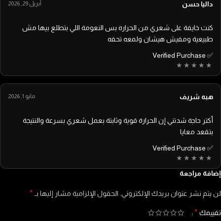
داليا حسن
أبريل 29, 2026
كنت خايفة على شعري من الحراره بس النعومة اللي بتطلع بيها مش
طبيعية ومفيش هيشان ولمعه تحفه
✅ Verified Purchase
هبه شريف
مايو 1, 2026
أكتر حاجة شدتني إن الحرارة قوية وثابتة بعمل شعري بسرعة والنتيجة
بتقعد معايا
✅ Verified Purchase
إضافة مراجعة
*
لن يتم نشر عنوان بريدك الإلكتروني.
الحقول الإلزامية مشار إليها بـ
*
تقييمك