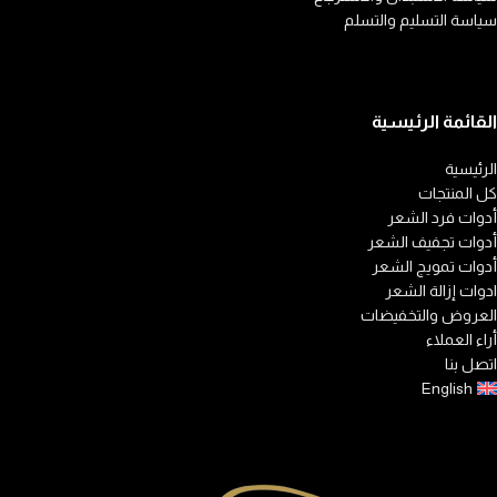
Hair Expert.
سياسة التسليم والتسلم
تجفيف، تنعيم، وتمويج بأداة واحدة
ذكية.
تقنية تدفق هواء متوازن
— حرارة
القائمة الرئيسية
أقل، لمعان أعلى، وتقليل الهيشان.
الرئيسية
نتيجة احترافية يوميًا
— مثالي
كل المنتجات
للتصفيف السريع في البيت أو قبل
أدوات فرد الشعر
أدوات تجفيف الشعر
الخروج.
أدوات تمويج الشعر
ادوات إزالة الشعر
العروض والتخفيضات
أراء العملاء
اتصل بنا
English