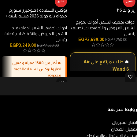
مميز
مميز
إير واند 6*1
بوكس السعاده ( فلوميزر ستورم +
مكواة نانو جولد 2026 فيشه ثلاثيه )
ادوات تجفيف الشعر
,
أدوات تمويج
الشعر
,
العروض والتخفيضات
,
تصنيف
ادوات تجفيف الشعر
,
ادوات فرد
رئيسى
الشعر
,
العروض والتخفيضات
,
تصنيف
2,699.00
EGP
رئيسى
EGP
7,250.00
EGP
3,249.00
EGP
7,560.00
🔥
طلب مرتفع على Air
🔥 أكثر من 1500 عميلة و عميل
Wand 6
اختاروا بوكس السعادة الكميه
محدوده
أكثر من 300 قطعة
2 جهاز احترافي في بوكس واحد
— مكواة
نانو جولد 2026 + فلوميزر ستورم.
قوة 1300 وات
لتجفيف أسرع وتحكم
تم بيعها خلال الفترة
روابط سريعة
أفضل في التصفيف.
توفير يصل إلى 64%
الأخيرة ✨
مقارنة بشراء كل جهاز منفصل.
نتيجة
اختبار السيريال
احترافية خلال 10 دقائق فقط
— جاهزة
تفعيل الضمان
لأي خروج.
ضمان 24 شهر
من Tornado
تصفيف أسرع في دقائق
—
سياسة الاستبدال والاسترجاع