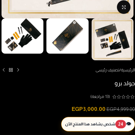
Click to enlarge
الرئيسية
/
تصنيف رئيسى
جولد برو
(
13
مراجعة)
EGP
3,000.00
EGP
4,999.00
👁️
24
شخص يشاهد هذا المنتج الآن