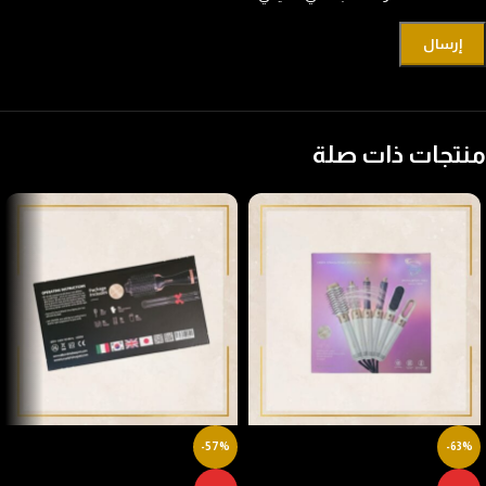
منتجات ذات صلة
-57%
-63%